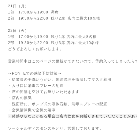
21日（月）
1部 17:00から19:00 満席
2部 19:30から22:00 残り2席 店内に最大10名様
22日（火）
1部 17:00から19:00 残り1席 店内に最大8名様
2部 19:30から22:00 残り3席 店内に最大10名様
どうぞよろしくお願いします。
営業時間中はこのページの更新ができないので、予約入ってしまったら
〜PONTEでの感染予防対策〜
・従業員の手洗いうがい、体調管理を徹底してマスク着用
・入り口に消毒スプレーの配置
・席の間隔を空けてお座りいただきます
・店内の換気
・洗面所に、ポンプ式の液体石鹸、消毒スプレーの配置
・空気清浄機で空気の清浄
・発熱や咳などがある場合は店内飲食をお断りさせていただくことがあ
ソーシャルディスタンスをとり、営業しております。