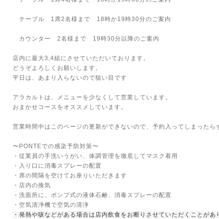
テーブル 1席2名様まで 18時か19時30分のご案内
カウンター 2名様まで 19時30分以降のご案内
店内に最大3,4組にさせていただいております。
どうぞよろしくお願いします。
平日は、あまり入らないので狙い目です
アラカルトは、メニューを少なくして営業しています。
おまかせコースをオススメしています。
営業時間中はこのページの更新ができないので、予約入ってしまったら
〜PONTEでの感染予防対策〜
・従業員の手洗いうがい、体調管理を徹底してマスク着用
・入り口に消毒スプレーの配置
・席の間隔を空けてお座りいただきます
・店内の換気
・洗面所に、ポンプ式の液体石鹸、消毒スプレーの配置
・空気清浄機で空気の清浄
・発熱や咳などがある場合は店内飲食をお断りさせていただくことがあ