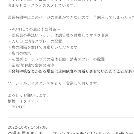
おまかせコースをオススメしています。
営業時間中はこのページの更新ができないので、予約入ってしまったら
〜PONTEでの感染予防対策〜
・従業員の手洗いうがい、体調管理を徹底してマスク着用
・入り口に消毒スプレーの配置
・席の間隔を空けてお座りいただきます
・店内の換気
・洗面所に、ポンプ式の液体石鹸、消毒スプレーの配置
・空気清浄機で空気の清浄
・発熱や咳などがある場合は店内飲食をお断りさせていただくことがあ
ソーシャルディスタンスをとり、営業しております。
よろしくお願いします。
板橋 イタリアン
PONTE
2022-10-07 14:47:00
今週も届きました。 フランスからモンサンミッシェル産ムー